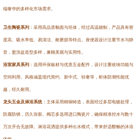
端奢华的多样化市场需求。
卫生陶瓷系列
：采用高品质釉面与坯体，经过高温烧制，产品具有密
度高、吸水率低、易清洁、耐磨损等特点。座便器设计注重节水与静
音，盥洗盆造型多样，兼顾美观与实用性。
浴室家具系列
：选用环保板材与优质五金配件，设计注重收纳功能与
空间利用。风格涵盖现代简约、新中式、轻奢等，柜体防潮性能优
越，经久耐用。
龙头五金及淋浴系统
：主体采用精铜铸造，表面经过多层电镀处理，
防腐防锈，历久弥新。阀芯多选用进口陶瓷片，确保精准控水与数十
万次开合无故障。淋浴花洒提供多种出水模式，带来舒适酣畅的沐浴