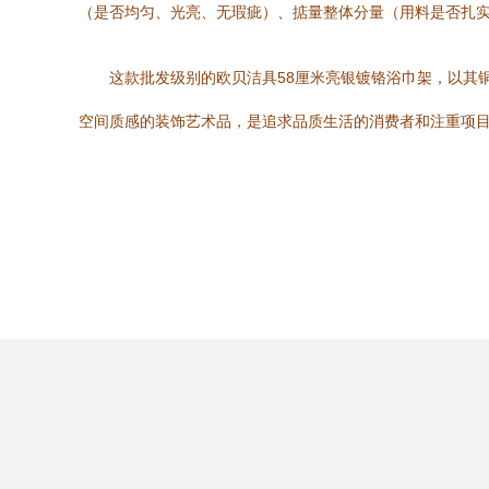
（是否均匀、光亮、无瑕疵）、掂量整体分量（用料是否扎
这款批发级别的欧贝洁具58厘米亮银镀铬浴巾架，以其
空间质感的装饰艺术品，是追求品质生活的消费者和注重项